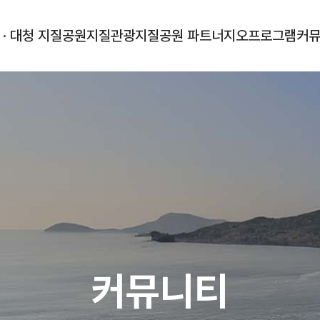
 · 대청 지질공원
지질관광
지질공원 파트너
지오프로그램
커
커뮤니티