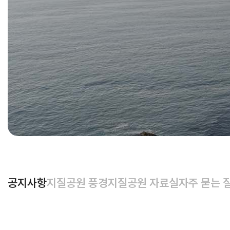
공지사항
지질공원 풍경
지질공원 자료실
자주 묻는 