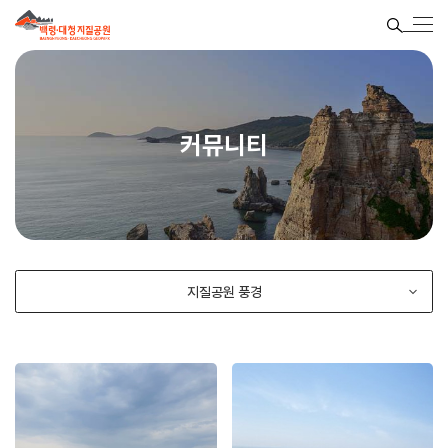
커뮤니티
지질공원 풍경