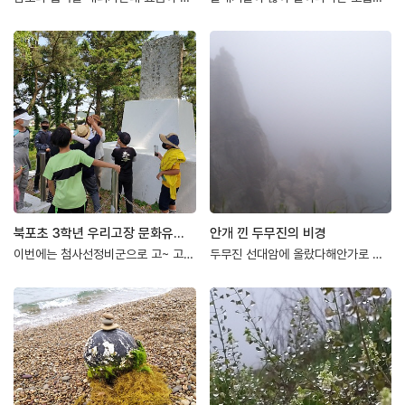
북포초 3학년 우리고장 문화유산 답사 2-남산의 첨사선정비군
안개 낀 두무진의 비경
이번에는 첨사선정비군으로 고~ 고~첨사선정비군은 남산에 있는데남산에 올라가면 오른쪽으로 선…
두무진 선대암에 올랐다해안가로 내려가는 나무데크를 내려다보니 돌들이 어지럽게 널려 있다. …