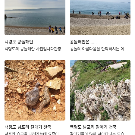
백령도 콩돌해안
콩돌해안은......
백령도의 콩돌해안 사진입니다관광객 여러분들이 마치 기차놀이를 하는 것 같네요
콩돌의 아름다움을 만끽하시는 여러 여행객들의 발길이 끊이지를 않아요.야~~ 돌이 참 예쁘다…
백령도 남포리 갈매기 천국
백령도 남포리 갈매기 천국
남포리 습곡을 내려가는데 요즘이 갈매기 산란철이라 활동이 아주 활발하답니다.그 와중에 암컷…
갈매기들이 많이 날아다니는 모습을 동영상으로 촬영하였으나 업로드 되지 않는 관계로 생략하고…