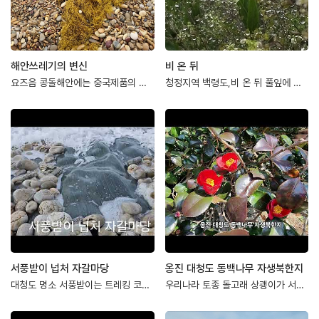
해안쓰레기의 변신
비 온 뒤
요즈음 콩돌해안에는 중국제품의 페트병, 우리나라 페트병, 스티로폼 조각조각들, 플라스틱 제…
청정지역 백령도,비 온 뒤 풀잎에 맺힌 이슬사람이 어떻게 이런 작품을 만들 수 있을까요우~…
서풍받이 넙처 자갈마당
옹진 대청도 동백나무 자생북한지
대청도 명소 서풍받이는 트레킹 코스가 멋진 곳으로 탐방객들의 사랑을 받고 있는데요, 이번에…
우리나라 토종 돌고래 상괭이가 서풍받이 절벽아래 해안에서관찰되었습니다.물속을 헤엄치는 상괭…