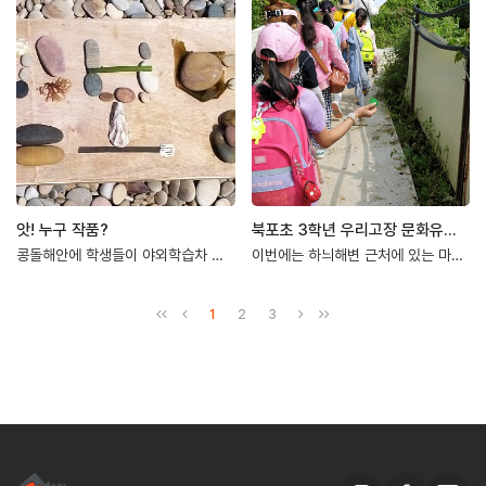
앗! 누구 작품?
북포초 3학년 우리고장 문화유산 답사 3-마나루와 감람암 포획 현무암
콩돌해안에 학생들이 야외학습차 왔어요.예쁜 나무판에 이름쓰기를 했는데 .....다양한 크기…
이번에는 하늬해변 근처에 있는 마나루와 말등조개무덤(말등패총)을 찾아보았습니다.예전에는 백…
1
2
3