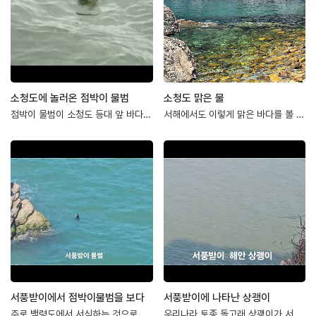
소청도에 놀러온 점박이 물범
소청도 맑은 물
점박이 물범이 소청도 등대 앞 바다에 놀러왔어요~※영상촬영 : 소청도 지질공원해설사 나영운
서해에서도 이렇게 맑은 바다를 볼 수가 있습니다~
서풍받이에서 점박이물범을 보다
서풍받이에 나타난 상괭이
주로 백령도에서 서식하는 것으로 알려진 천연기념물 점박이물범이 대청도 남쪽 서풍받이 동행해…
우리나라 토종 돌고래 상괭이가 서풍받이 절벽아래 해안에서관찰되었습니다.물속을 헤엄치는 상괭…