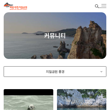
커뮤니티
지질공원 풍경