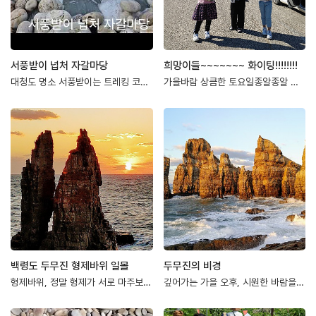
서풍받이 넙처 자갈마당
희망이들~~~~~~~ 화이팅!!!!!!!!
대청도 명소 서풍받이는 트레킹 코스가 멋진 곳으로 탐방객들의 사랑을 받고 있는데요, 이번에…
가을바람 상큼한 토요일종알종알 떠들어대는 소리."와~~~ 바다다"아이들의 소리에 바다도 깨…
백령도 두무진 형제바위 일몰
두무진의 비경
형제바위, 정말 형제가 서로 마주보고 서 있는 듯......처음에는 해안가가 조금씩 파이더…
깊어가는 가을 오후, 시원한 바람을 맞으며 두무진을 찾았다.저녁 노을에 비친 두무진은 고려…