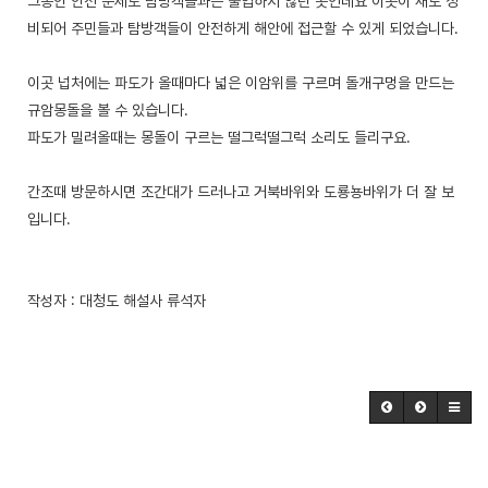
그동안 안전 문제로 탐방객들과는 출입하지 않던 곳인데요 이곳이 새로 정
비되어 주민들과 탐방객들이 안전하게 해안에 접근할 수 있게 되었습니다.
이곳 넙처에는 파도가 올때마다 넓은 이암위를 구르며 돌개구멍을 만드는
규암몽돌을 볼 수 있습니다.
파도가 밀려올때는 몽돌이 구르는 떨그럭떨그럭 소리도 들리구요.
간조때 방문하시면 조간대가 드러나고 거북바위와 도룡뇽바위가 더 잘 보
입니다.
작성자 : 대청도 해설사 류석자