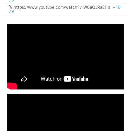
76
https://www.youtube.com/watch?v=W8aQJRaE1_s
+ 16
79