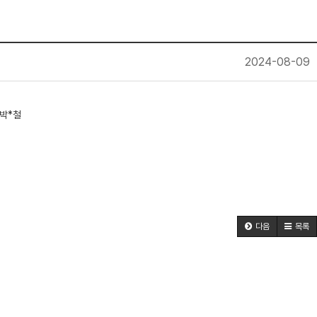
2024-08-09
박*철
다음
목록