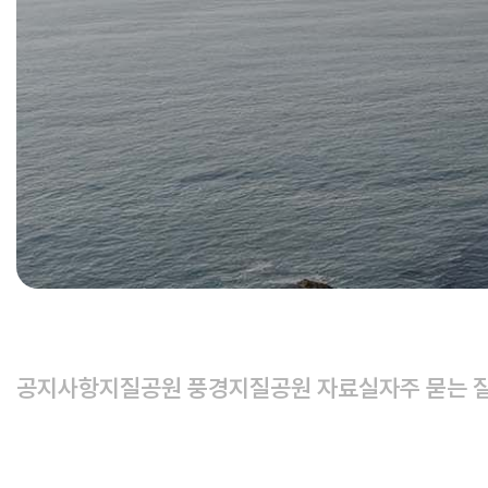
공지사항
지질공원 풍경
지질공원 자료실
자주 묻는 