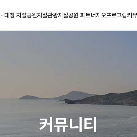
 · 대청 지질공원
지질관광
지질공원 파트너
지오프로그램
커
커뮤니티