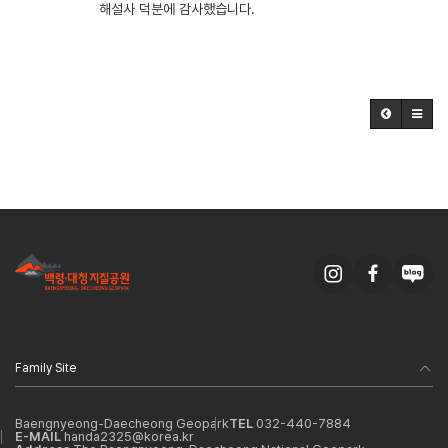
해설사 덕분에 감사했습니다.
Family Site
Baengnyeong-Daecheong Geopark
TEL
032-440-7884
E-MAIL
handa2325@korea.kr