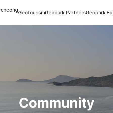
echeong
Geotourism
Geopark Partners
Geopark Ed
Community