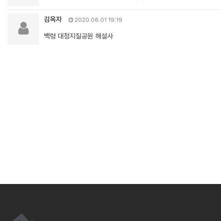
김옥자
2020.06.01 19:19
백령 대청지질공원 해설사