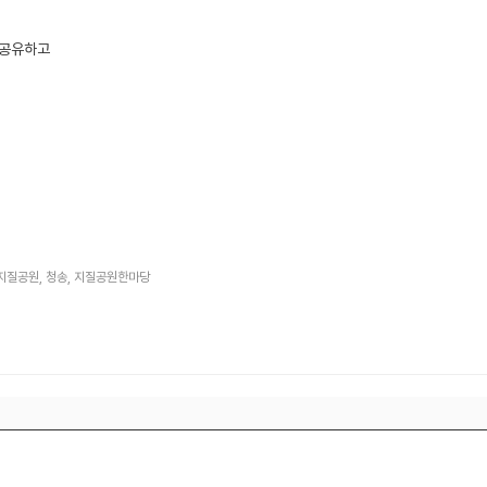
 공유하고
지질공원
,
청송
,
지질공원한마당