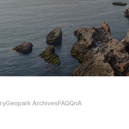
ry
Geopark Archives
FAQ
QnA