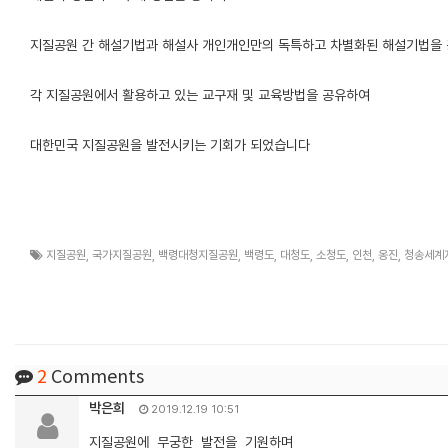
지질공원 간 해설기법과 해설사 개인개인만의 독특하고 차별화된 해설기법을
각 지질공원에서 활용하고 있는 교구재 및 교육방법을 공유하여
대한민국 지질공원을 발전시키는 기회가 되었습니다
지질공원
,
국가지질공원
,
백령대청지질공원
,
백령도
,
대청도
,
소청도
,
인천
,
옹진
,
청송세계
2
Comments
박은희
2019.12.19 10:51
지질공원에 무궁한 발전을 기원하며