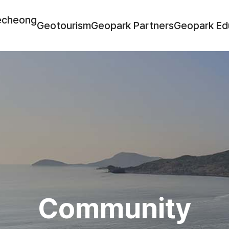
echeong
Geotourism
Geopark Partners
Geopark Ed
Community