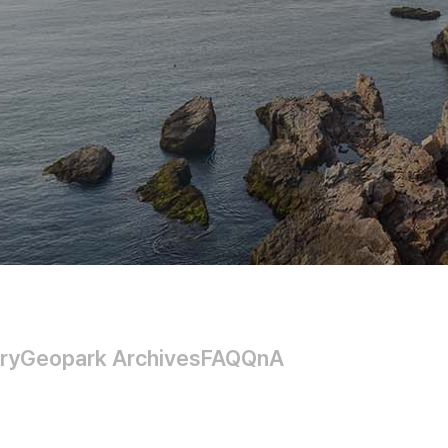
ry
Geopark Archives
FAQ
QnA