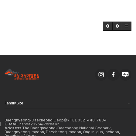
Family Site
Baengnyeong-Daecheong Geopark
TEL
032-440-7884
E-MAIL
handa2325@korea.kr
Address
The Baengnyeong-Daecheong National Geopark,
Baengnyeong-myeon, Daecheong-myeon, Ongjin-gun, Incheon,
Republic of Korea